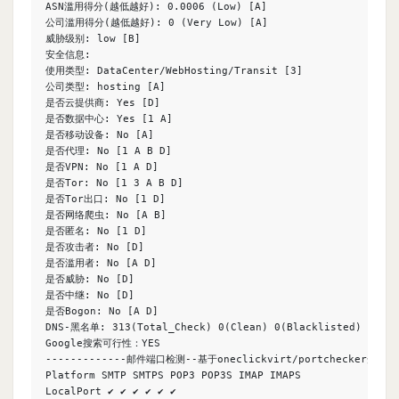
ASN滥用得分(越低越好): 0.0006 (Low) [A]

公司滥用得分(越低越好): 0 (Very Low) [A]

威胁级别: low [B]

安全信息:

使用类型: DataCenter/WebHosting/Transit [3]

公司类型: hosting [A]

是否云提供商: Yes [D]

是否数据中心: Yes [1 A]

是否移动设备: No [A]

是否代理: No [1 A B D]

是否VPN: No [1 A D]

是否Tor: No [1 3 A B D]

是否Tor出口: No [1 D]

是否网络爬虫: No [A B]

是否匿名: No [1 D]

是否攻击者: No [D]

是否滥用者: No [A D]

是否威胁: No [D]

是否中继: No [D]

是否Bogon: No [A D]

DNS-黑名单: 313(Total_Check) 0(Clean) 0(Blacklisted) 313(Ot
Google搜索可行性：YES

-------------邮件端口检测--基于oneclickvirt/portchecker开源---
Platform SMTP SMTPS POP3 POP3S IMAP IMAPS

LocalPort ✔ ✔ ✔ ✔ ✔ ✔
