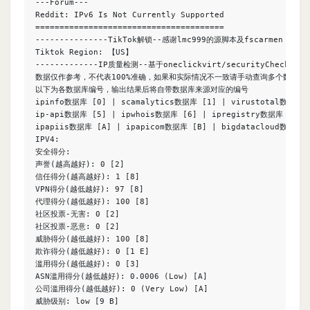
---Forum---

Reddit: IPv6 Is Not Currently Supported

=======================================

---------------TikTok解锁--感谢lmc999的源脚本及fscarmen PR----
Tiktok Region: 【US】

-------------IP质量检测--基于oneclickvirt/securityCheck使用--
数据仅作参考，不代表100%准确，如果和实际情况不一致请手动查询多个数据库比
以下为各数据库编号，输出结果后将自带数据库来源对应的编号

ipinfo数据库 [0] | scamalytics数据库 [1] | virustotal数据库 [
ip-api数据库 [5] | ipwhois数据库 [6] | ipregistry数据库 [7] 
ipapiis数据库 [A] | ipapicom数据库 [B] | bigdatacloud数据库 [
IPV4:

安全得分:

声誉(越高越好): 0 [2]

信任得分(越高越好): 1 [8]

VPN得分(越低越好): 97 [8]

代理得分(越低越好): 100 [8]

社区投票-无害: 0 [2]

社区投票-恶意: 0 [2]

威胁得分(越低越好): 100 [8]

欺诈得分(越低越好): 0 [1 E]

滥用得分(越低越好): 0 [3]

ASN滥用得分(越低越好): 0.0006 (Low) [A]

公司滥用得分(越低越好): 0 (Very Low) [A]

威胁级别: low [9 B]
