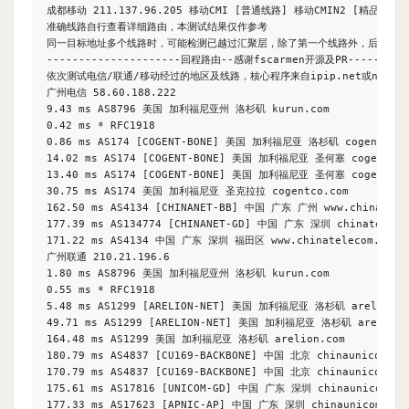
成都移动 211.137.96.205 移动CMI [普通线路] 移动CMIN2 [精品线路]

准确线路自行查看详细路由，本测试结果仅作参考

同一目标地址多个线路时，可能检测已越过汇聚层，除了第一个线路外，后续信息
---------------------回程路由--感谢fscarmen开源及PR-----------
依次测试电信/联通/移动经过的地区及线路，核心程序来自ipip.net或nexttra
广州电信 58.60.188.222

9.43 ms AS8796 美国 加利福尼亚州 洛杉矶 kurun.com

0.42 ms * RFC1918

0.86 ms AS174 [COGENT-BONE] 美国 加利福尼亚 洛杉矶 cogentco.co
14.02 ms AS174 [COGENT-BONE] 美国 加利福尼亚 圣何塞 cogentco.c
13.40 ms AS174 [COGENT-BONE] 美国 加利福尼亚 圣何塞 cogentco.c
30.75 ms AS174 美国 加利福尼亚 圣克拉拉 cogentco.com

162.50 ms AS4134 [CHINANET-BB] 中国 广东 广州 www.chinatele
177.39 ms AS134774 [CHINANET-GD] 中国 广东 深圳 chinateleco
171.22 ms AS4134 中国 广东 深圳 福田区 www.chinatelecom.com.
广州联通 210.21.196.6

1.80 ms AS8796 美国 加利福尼亚州 洛杉矶 kurun.com

0.55 ms * RFC1918

5.48 ms AS1299 [ARELION-NET] 美国 加利福尼亚 洛杉矶 arelion.co
49.71 ms AS1299 [ARELION-NET] 美国 加利福尼亚 洛杉矶 arelion.c
164.48 ms AS1299 美国 加利福尼亚 洛杉矶 arelion.com

180.79 ms AS4837 [CU169-BACKBONE] 中国 北京 chinaunicom.cn
170.79 ms AS4837 [CU169-BACKBONE] 中国 北京 chinaunicom.cn
175.61 ms AS17816 [UNICOM-GD] 中国 广东 深圳 chinaunicom.cn
177.33 ms AS17623 [APNIC-AP] 中国 广东 深圳 chinaunicom.cn 