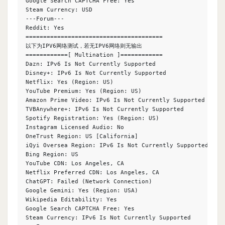
Google Search CAPTCHA Free: Yes

Steam Currency: USD

---Forum---

Reddit: Yes

=======================================

以下为IPV6网络测试，若无IPV6网络则无输出

============[ Multination ]============

Dazn: IPv6 Is Not Currently Supported

Disney+: IPv6 Is Not Currently Supported

Netflix: Yes (Region: US)

YouTube Premium: Yes (Region: US)

Amazon Prime Video: IPv6 Is Not Currently Supported

TVBAnywhere+: IPv6 Is Not Currently Supported

Spotify Registration: Yes (Region: US)

Instagram Licensed Audio: No

OneTrust Region: US [California]

iQyi Oversea Region: IPv6 Is Not Currently Supported

Bing Region: US

YouTube CDN: Los Angeles, CA

Netflix Preferred CDN: Los Angeles, CA

ChatGPT: Failed (Network Connection)

Google Gemini: Yes (Region: USA)

Wikipedia Editability: Yes

Google Search CAPTCHA Free: Yes

Steam Currency: IPv6 Is Not Currently Supported
