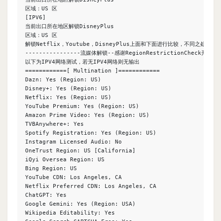
区域：US 区

[IPV6]

当前出口所在地区解锁DisneyPlus

区域：US 区

解锁Netflix，Youtube，DisneyPlus上面和下面进行比较，不同之处自行判
----------------流媒体解锁--感谢RegionRestrictionCheck开源----
以下为IPV4网络测试，若无IPV4网络则无输出

============[ Multination ]============

Dazn: Yes (Region: US)

Disney+: Yes (Region: US)

Netflix: Yes (Region: US)

YouTube Premium: Yes (Region: US)

Amazon Prime Video: Yes (Region: US)

TVBAnywhere+: Yes

Spotify Registration: Yes (Region: US)

Instagram Licensed Audio: No

OneTrust Region: US [California]

iQyi Oversea Region: US

Bing Region: US

YouTube CDN: Los Angeles, CA

Netflix Preferred CDN: Los Angeles, CA

ChatGPT: Yes

Google Gemini: Yes (Region: USA)

Wikipedia Editability: Yes
