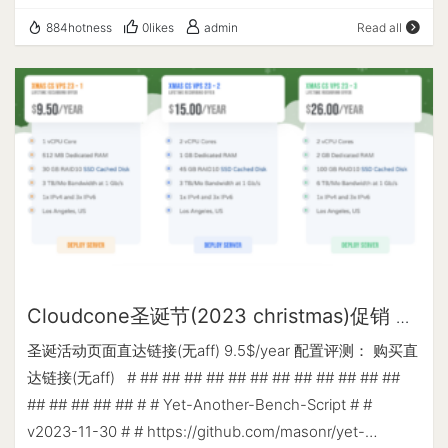
--- ---- | ---- ----…
$77/年 300G/月 Singapore-1G-Special deals Starting at
CORPORATION IPV4 位置 : Los Angeles / California / US
884hotness
0likes
admin
Read all
£59.00 GBP 1 vCORES EPYC CPU 1G RAM 20G NVMe
IPV6 ASN : AS35916 Multacom Corporation IPV6 位置 :
SSD 300GB/M@500Mbps 1 IPV4 & /64 IPV6 购买链接 融
Los Angeles / California / United States IPV6 子网掩码 :
合怪测试： --------------------- A Bench Script By
128 ----------------------CPU测试--通过sysbench测试-
spiritlhl ---------------------- 测评频道:
------------------------ -> CPU 测试中 (Fast Mode, 1-
https://t.me/vps_reviews VPS融合怪版本：2024.08.29
Pass @ 5sec) 1 线程测试(单核)得分: 794 Scores 3 线程测
Shell项目地址：https://github.com/spiritLHLS/ecs Go项目
试(多核)得分: 2190 Scores ---------------------内存测
地址：https://github.com/oneclickvirt/ecs --------------
试--感谢lemonbench开源----------------------- -> 内存
-------基础信息查询--感谢所有开源项目-----------------
测试 Test (Fast Mode, 1-Pass @ 5sec) 单线程读测试:
---- CPU 型号 : AMD EPYC 7282 16-Core Processor CPU
17011.27 MB/s 单线程写测试: 11571.30 MB/s -------------
核心数 : 1 CPU 频率 : 2794.750 MHz CPU 缓存 : L1: 32.00
-----磁盘dd读写测试--感谢lemonbench开源------------
KB / L2: 512.00 KB / L3: 64.00 MB AES-NI指令集 : ✔
Cloudcone圣诞节(2023 christmas)促销 &
-------- -> 磁盘IO测试中 (4K Block/1M Block, Direct
Enabled VM-x/AMD-V支持 : ✔ Enabled 内存 : 208.09 MiB
9.5$/year评测
Mode) 测试操作 写速度 读速度 100MB-4K Block 9.2 MB/s
圣诞活动页面直达链接(无aff) 9.5$/year 配置评测： 购买直
/ 925.84 MiB Swap : [ no swap partition or swap file
(2246 IOPS, 11.40s) 22.4 MB/s (5460 IOPS, 4.69s) 1GB-
达链接(无aff) # ## ## ## ## ## ## ## ## ## ## ## ##
detected ] 硬盘空间 : 2.01 GiB / 19.82 GiB 启动盘路径 :
1M Block 498 MB/s (475 IOPS, 2.11s) 1.3 GB/s (1254
## ## ## ## ## # # Yet-Another-Bench-Script # #
/dev/sda3 系统在线时间 : 0 days, 3 hour 34 min 负载 :
IOPS, 0.80s) ---------------------磁盘fio读写测试--感谢
v2023-11-30 # # https://github.com/masonr/yet-
0.35, 0.10, 0.03 系统 : Debian GNU/Linux 12 (bookworm)