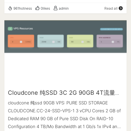
-- |…
----- A Bench Script By spiritlhl ---------------------- 测
1022.98 MiB 硬盘空间 : 1.29 GiB / 97.32 GiB 启动盘
961hotness
0likes
admin
Read all
评频道: https://t.me/vps_reviews VPS融合怪版本：
路径 : /dev/vda1 系统在线时间 : 0 days, 0 hour 7
2024.08.29 Shell项目地址：
min 负载 : 0.59, 0.18, 0.06 系统 : Debian
https://github.com/spiritLHLS/ecs Go项目地址：
GNU/Linux 12 (bookworm) (x86_64) 架构 : x86_64
https://github.com/oneclickvirt/ecs ---------------------
(64 Bit) 内核 …
基础信息查询--感谢所有开源项目---------------------
checking speedtest CPU 型号 : AMD EPYC 7502 32-
Core Processor CPU 核心数 : 1 CPU 频率 : 2495.312 MHz
CPU 缓存 : L1: 32.00 KB / L2: 512.00 KB / L3: 128.00 MB
AES-NI指令集 : ✔ Enabled VM-x/AMD-V支持 : ✔ Enabled
内存 : 241.10 MiB / 926.15 MiB Swap : [ no swap partition
or swap file detected ] 硬盘空间 : 1.93 GiB / 14.82 GiB 启
Cloudcone 纯SSD 3C 2G 90GB 4T流量
动盘路径 : /dev/sda3 系统在线时间 : 0 days, 0 hour 3 min
18.99$/year 融合怪测试
cloudcone 纯ssd 90GB VPS: PURE SSD STORAGE
负载 : 0.49, 0.34, 0.14 系统 : Debian GNU/Linux 12
CLOUDCONE.CC-24-SSD-VPS-1 3 vCPU Cores 2 GB of
(bookworm) (x86_64) 架构 : x86_64 (64 Bit) 内核 : 6.1.0-
Dedicated RAM 90 GB of Pure SSD Disk On RAID-10
9-amd64 TCP加速方式 : cubic 虚拟化架构 : KVM IPV4
Configuration 4 TB/Mo Bandwidth at 1 Gb/s 1x IPv4 and
ASN : AS8796 FASTNET DATA INC IPV4 位置 : Los