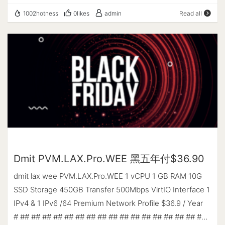
yabs开源---------------------- Block…
another-bench-script # # ## ## ## ## ## ## ## ## ##
(x86_64) 架构 : x86_64 (64 Bit) 内核 : 6.1.0-25-amd64
1002hotness
0likes
admin
Read all
## ## ## ## ## ## ## ## # Thu Dec 14 12:11:27 AM EST
TCP加速方式 : cubic 虚拟化架构 : KVM NAT类型 : Port
2023 Basic System Information: ------------------------
Restricted Cone IPV4 ASN : AS8888 xTom Pty Ltd IPV4
--------- Uptime : 0 days, 2 hours, 02 minutes
位置 : Singapore / Singapore / SG IPV6 ASN : AS8888
Processor : Intel(R) Xeon(R) CPU E5-2697 v2 @ 2.70GHz
xTom IPV6 位置 : Australia IPV6 子网掩码 : 64 -----------
CPU cores : 1 @ 2699.998 MHz AES-NI : ✔ Enabled VM-
-----------CPU测试--通过sysbench测试----------------
x/AMD-V : ❌ Disabled RAM : 457.5 MiB Swap : 1023.0
--------- -> CPU 测试中 (Fast Mode, 1-Pass @ 5sec) 1
MiB Disk : 28.4 GiB Distro : Debian GNU/Linux 12
线程测试(单核)得分: 1568 Scores ---------------------内
(bookworm) Kernel : 6.1.0-15-amd64 VM Type : KVM
存测试--感谢lemonbench开源----------------------- ->
IPv4/IPv6 : ✔ Online / ✔ Online IPv6 Network
内存测试 Test (Fast Mode, 1-Pass @ 5sec) 单线程读测试:
Information: --------------------------------- ISP :
41757.34 MB/s 单线程写测试: 18207.20 MB/s ------------
Multacom Corporation ASN : AS35916 MULTACOM
Dmit PVM.LAX.Pro.WEE 黑五年付$36.90
------磁盘dd读写测试--感谢lemonbench开源-----------
CORPORATION Host : Multacom Corporation Location :
--------- -> 磁盘IO测试中 (4K Block/1M Block, Direct
dmit lax wee PVM.LAX.Pro.WEE 1 vCPU 1 GB RAM 10G
Los Angeles, California (CA) Country : United States fio
Mode) 测试操作 写速度 读速度 100MB-4K Block 20.7
SSD Storage 450GB Transfer 500Mbps VirtIO Interface 1
Disk Speed Tests (Mixed R/W 50/50) (Partition
MB/s (5054 IOPS, 5.07s) 32.6 MB/s (7966 IOPS, 3.21s)
IPv4 & 1 IPv6 /64 Premium Network Profile $36.9 / Year
/dev/vda1): --------------------------------- Block Size |
1GB-1M Block 958 MB/s (914 IOPS, 1.09s) 1.1 GB/s (1016
# ## ## ## ## ## ## ## ## ## ## ## ## ## ## ## ## ##
4k (IOPS) | 64k (IOPS) ------ | --- ---- | ---- ---- Read |