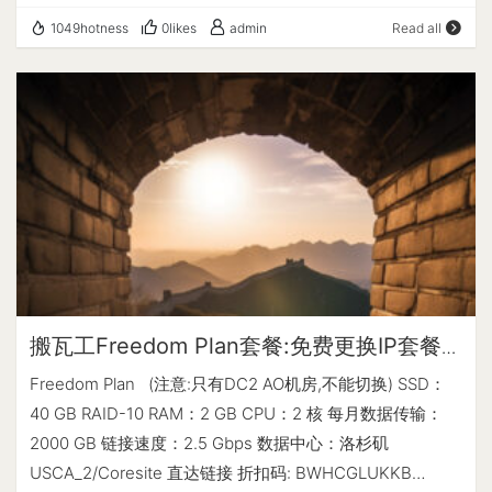
GB/月 带宽：2.5 Gbps 机房：DC2 AO (Coresite) 迁移：不
12.78 MB/s (3.1k) | 195.57 MB/s (3.0k) Write | 12.78 MB/s
1049hotness
0likes
admin
Read all
可迁移 性能测试: # ## ## ## ## ## ## ## ## ## ## ## ##
(3.1k) | 196.60 MB/s (3.0k) Total | 25.57 MB/s (6.3k) |
## ## ## ## ## # # Yet-Another-Bench-Script # #
392.17 MB/s (6.1k) | | Block Size | 512k (IOPS) | 1m (IOPS)
v2023-09-06 # # https://github.com/masonr/yet-
------ | --- ---- | ---- ---- Read | 1.02 GB/s (1.9k) | 1.00
another-bench-script # # ## ## ## ## ## ## ## ## ##
GB/s (986) Write | 1.07 GB/s (2.1k) | 1.07 GB/s (1.0k)…
## ## ## ## ## ## ## ## # Wed Sep 13 06:24:00 PM
PDT 2023 Basic System Information: -------------------
-------------- Uptime : 0 days, 1 hours, 18 minutes
Processor : QEMU Virtual CPU version (cpu64-rhel6)
CPU cores : 2 @ 2599.998 MHz AES-NI : ✔ Enabled VM-
x/AMD-V : ❌ Disabled RAM : 1.9 GiB Swap : 1024.0 MiB
Disk : 39.3 GiB Distro : Debian GNU/Linux 12 (bookworm)
搬瓦工Freedom Plan套餐:免费更换IP套餐
Kernel : 6.1.0-12-amd64 VM Type : KVM IPv4/IPv6 : ✔
上线$89/year,折扣后$82.94/year
Freedom Plan (注意:只有DC2 AO机房,不能切换) SSD：
Online / ❌ Offline IPv4 Network Information: ------------
40 GB RAID-10 RAM：2 GB CPU：2 核 每月数据传输：
--------------------- ISP : IT7 Networks Inc ASN :
2000 GB 链接速度：2.5 Gbps 数据中心：洛杉矶
AS25820 IT7 Networks Inc Host : IT7 Networks Inc
USCA_2/Coresite 直达链接 折扣码: BWHCGLUKKB
Location : Los Angeles, California (CA) Country : United