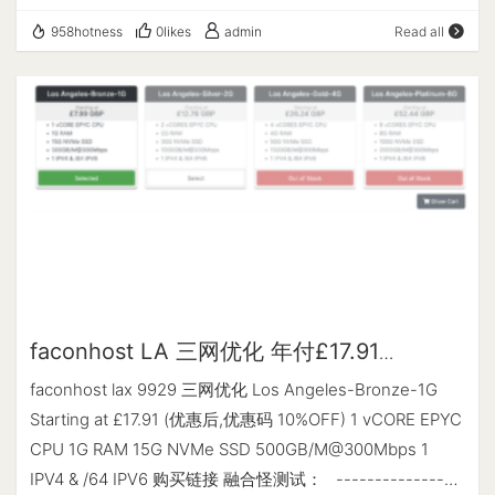
购买直达 MCS-24-VPS-8 3 vCPU Cores 2 GB of
Angeles / California / US IPV6 ASN : AS8796 Fastnet
958hotness
0likes
admin
Read all
Dedicated RAM 200 GB HDD On RAID-10 Configuration
Data IPV6 位置 : Los Angeles / California / United States
4 TB/Mo Bandwidth at 1 Gb/s 1x IPv4 and 3x IPv6
IPV6 子网掩码 : 64 ----------------------CPU测试--通过
Datacenter: LA, USA Lifetime Recurring Offer $25.5/Year
sysbench测试------------------------- -> CPU 测试中
购买直达 --------------------- A Bench Script By
(Fast Mode, 1-Pass @ 5sec) 1 线程测试(单核)得分: 996
spiritlhl ---------------------- 测评频道:
Scores ---------------------内存测试--感谢lemonbench
https://t.me/vps_reviews VPS融合怪版本：
开源----------------------- -> 内存测试 Test (Fast
2024.08.29 Shell项目地址：
Mode, 1-Pass @ 5sec) 单线程读测试: 20458.84 MB/s 单
https://github.com/spiritLHLS/ecs Go项目地址：
线程写测试: 16718.85 MB/s ------------------磁盘dd读写
https://github.com/oneclickvirt/ecs ---------------------
测试--感谢lemonbench开源-------------------- -> 磁盘
基础信息查询--感谢所有开源项目---------------------
IO测试中 (4K Block/1M Block, Direct Mode) 测试操作 写速
NAT Type being detected ...... CPU 型号 : Intel(R)
faconhost LA 三网优化 年付£17.91
度 读速度 100MB-4K Block 48.7 MB/s (11.88 IOPS, 2.16s))
Xeon(R) CPU E5-2697 v2 @ 2.70GHz CPU 核心数 : 2
500GB@300Mbps 测评
23.2 MB/s (5657 IOPS, 4.52s) 1GB-1M Block 1.9 GB/s
faconhost lax 9929 三网优化 Los Angeles-Bronze-1G
CPU 频率 : 2699.998 MHz CPU 缓存 : L1:
(1771 IOPS, 0.56s) 2.1 GB/s (1989 IOPS, 0.50s) ----------
Starting at £17.91 (优惠后,优惠码 10%OFF) 1 vCORE EPYC
32.00 KB / L2: 256.00 KB / L3: 30.00 MB AES-NI指令集
-----------磁盘fio读写测试--感谢yabs开源--------------
CPU 1G RAM 15G NVMe SSD 500GB/M@300Mbps 1
: ✔ Enabled VM-x/AMD-V支持 : ❌ Disabled 内存
-------- Block Size | 4k (IOPS) | 64k (IOPS) ------ | --- --
IPV4 & /64 IPV6 购买链接 融合怪测试： ----------------
: 124.22 MiB / 960.78 MiB Swap : 0 KiB /