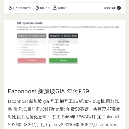
3x IPv6 Datacenter: LA, USA Lifetime Recurring Offer
Angeles / California / US IPV6 ASN : AS8796 Fastnet
871hotness
0likes
admin
Read all
$18.99/Year 直达链接 --------------------- A Bench
Data IPV6 位置 : Los Angeles / California / United States
Script By spiritlhl ---------------------- 测评频道:
IPV6 子网掩码 : 64 ----------------------CPU测试--通过
https://t.me/vps_reviews VPS融合怪版本：2024.08.29
sysbench测试------------------------- -> CPU 测试中
Shell项目地址：https://github.com/spiritLHLS/ecs Go项目
(Fast Mode, 1-Pass @ 5sec) 1 线程测试(单核)得分: 1642
地址：https://github.com/oneclickvirt/ecs --------------
Scores ---------------------内存测试--感谢lemonbench
-------基础信息查询--感谢所有开源项目-----------------
开源----------------------- -> 内存测试 Test (Fast
---- CPU 型号 : Intel(R) Xeon(R) CPU E5-2640 v4 @
Mode, 1-Pass @ 5sec) 单线程读测试: 43152.29 MB/s 单
2.40GHz CPU 核心数 : 3 CPU 频率 : 2399.996 MHz CPU
线程写测试: 19646.53 MB/s ------------------磁盘dd读
缓存 : L1: 64.00 KB / L2: 512.00 KB / L3: 25.00 MB AES-
写测试--感谢lemonbench开源-------------------- -> 磁
NI指令集 : ✔ Enabled VM-x/AMD-V支持 : ❌ Disabled 内存
盘IO测试中 (4K Block/1M Block, Direct Mode) 测试操作 写
: 134.00 MiB / 1.92 GiB Swap : 0 KiB / 1022.98 MiB 硬盘空
Faconhost 新加坡GIA 年付£59
速度 读速度 100MB-4K Block 23.0 MB/s (5609 IOPS,
间 : 1.78 GiB / 87.49 GiB 启动盘路径 : /dev/vda1 系统在线
300GB@500Mbps 瓦工bug鸡同款线路 评
4.56s) 45.5 MB/s (11112 IOPS, 2.30s) 1GB-1M Block 175
faconhost 新加坡 gia 瓦工 搬瓦工SG新加坡 bug机 同款线
时间 : 3 days, 22 hour 52 min 负载 : 0.24, 0.07, 0.02 系统 :
测
MB/s (166 IOPS, 6.01s) 1.5 GB/s (1442 IOPS, 0.69s) -----
路 带IPv6,目前IPv6解锁netflix 年费59英镑，换算77.47美元
Debian GNU/Linux 12 (bookworm) (x86_64) 架构 : x86_64
----------------磁盘fio读写测试--感谢yabs开源---------
对比瓦工性价比更高： 瓦工 $46/年 166GB/月 瓦工plan v1
(64 Bit) 内核 : 6.1.0-23-amd64 TCP加速方式 : cubic 虚拟
------------- Block Size | 4k (IOPS) | 64k (IOPS) ------ |
$92/年 333G/月 瓦工plan v2 $110/年 666G/月 faconhost
化架构 : KVM IPV4 ASN : AS35916 MULTACOM