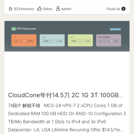
买链接 融合怪测试 --------------------- A Bench Script
933hotness
0likes
admin
Read all
By spiritlhl ---------------------- 测评频道:
https://t.me/vps_reviews VPS融合怪版本：2024.08.29
Shell项目地址：https://github.com/spiritLHLS/ecs Go项目
地址：https://github.com/oneclickvirt/ecs --------------
-------基础信息查询--感谢所有开源项目-----------------
---- checking speedtest CPU 型号 : Montage Jintide(R)
C6230R CPU 核心数 : 1 CPU 频率 : 2100.000 MHz CPU
缓存 : L1: 32.00 KB / L2: 1.00 MB / L3: 35.75 MB AES-NI指
令集 : ✔ Enabled VM-x/AMD-V支持 : ✔ Enabled 内存 :
174.54 MiB / 422.90 MiB Swap : [ no swap partition or
swap file detected ] 硬盘空间 : 1.90 GiB / 9.82 GiB 启动盘
CloudCone年付14.5刀 2C 1G 3T 100GB
路径 : /dev/sda3 系统在线时间 : 0 days, 3 hour 59 min 负
HDD
74段IP 解锁不错 MCS-24-VPS-7 2 vCPU Cores 1 GB of
载 : 0.00, 0.00, 0.00 系统 : Debian GNU/Linux 12
Dedicated RAM 100 GB HDD On RAID-10 Configuration 3
(bookworm) (x86_64) 架构 : x86_64 (64 Bit) 内核 : 6.1.0-
TB/Mo Bandwidth at 1 Gb/s 1x IPv4 and 3x IPv6
9-amd64 TCP加速方式 : cubic 虚拟化架构 : KVM IPV4
Datacenter: LA, USA Lifetime Recurring Offer $14.5/Year
ASN : AS8796 FASTNET DATA INC IPV4 位置 : Los