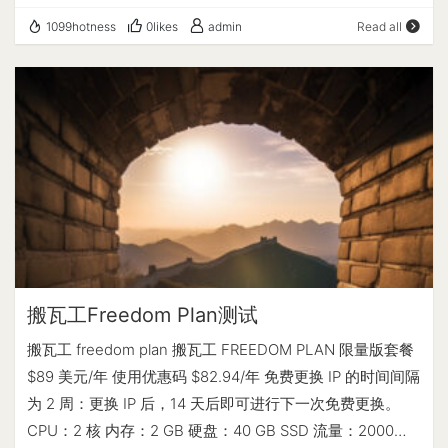
IOPS, 0.98s) ---------------------磁盘fio读写测试--感谢
# # Yet-Another-Bench-Script # # v2023-11-24 # #
7.36 MB/s (1.8k) | 113.22 MB/s (1.7k) Write | 7.39 MB/s
1099hotness
0likes
admin
Read all
yabs开源---------------------- Block Size…
https://github.com/masonr/yet-another-bench-script # #
(1.8k) | 113.81 MB/s (1.7k) Total | 14.76 MB/s (3.6k) |
## ## ## ## ## ## ## ## ## ## ## ## ## ## ## ## ## #
227.03 MB/s (3.5k) | | Block Size | 512k (IOPS) | 1m
Basic System Information: ------------------------------
(IOPS) ------ | --- ---- | ---- ---- Read | 349.38 MB/s
--- Uptime : 0 days, 0 hours, 14 minutes Processor :
(682) | 360.17 MB/s (351) Write | 367.95 MB/s (718) |
AMD EPYC 7402P 24-Core Processor CPU cores : 1 @
384.15 MB/s (375) Total | 717.34 MB/s (1.4k) | 744.33
2794.630 MHz AES-NI : ✔ Enabled VM-x/AMD-V : ✔
MB/s (726) iperf3 Network Speed Tests (IPv4): ---------
Enabled RAM : 960.6 MiB Swap : 0.0 KiB Disk : 9.7 GiB
------------------------ Provider | Location (Link)…
Distro : Debian GNU/Linux 12 (bookworm) Kernel : 6.1.0-
13-amd64 VM Type : KVM IPv4/IPv6 : ✔ Online / ✔
Online IPv6 Network Information: -----------------------
---------- ISP : DMIT Cloud Services ASN : AS906 DMIT
搬瓦工Freedom Plan测试
Cloud Services Host : DMIT Cloud Services Location :
搬瓦工 freedom plan 搬瓦工 FREEDOM PLAN 限量版套餐
Los Angeles, California (CA) Country : United States fio
$89 美元/年 使用优惠码 $82.94/年 免费更换 IP 的时间间隔
Disk Speed Tests (Mixed R/W 50/50) (Partition
为 2 周：更换 IP 后，14 天后即可进行下一次免费更换。
/dev/vda1): --------------------------------- Block Size |
CPU：2 核 内存：2 GB 硬盘：40 GB SSD 流量：2000
4k (IOPS) | 64k (IOPS) ------ | --- ---- | ---- ---- Read |