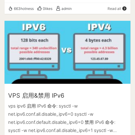
书的工具很多，certbot 是官方推荐的签发工具，也可以通
务端连接的端口，这个端口号我们之后在配置客户端的时候
663hotness
0likes
admin
Read all
过在线服务申请，个人用户还是推荐通过工具生成证书。 这
要用到，注意打开防火墙7000端口 token 是用于客户端和
里推荐 acme.sh，它不仅有详细的中文文档，操作更为方
服务端连接的口令，请自行设置并记录，稍后会用到。 编辑
便，还支持 Docker。 acme.sh 以 root 用户为例 在线安装
完成后保存 运行frps服务命令: ./frps -c frps.ini 如果看到屏
curl https://get.acme.sh | sh 安装过程： 1.home 目录下生
幕输出如下，即表示运行正常，如果出现错误提示，请检查
成 .acme.sh 文件夹，查看文件夹内容：ls ~/.acme.sh/；
上面的步骤。 2023/08/29 12:36:22 [I] [root.go:200] frps
2.自动添加 bash alias： # ~/.bashrc 添加： .
uses config file: frps.ini 2023/08/29 12:36:22 [I]
"/root/.acme.sh/acme.sh.env" # acme.sh.env 内容： #
[service.go:192] frps tcp listen on 0.0.0.0:7000
alias acme.sh="/root/.acme.sh/acme.sh" 相关命令 # 查
2023/08/29 12:36:22 [I] [root.go:209] frps started
看帮助 acme.sh -h # 查看列表 acme.sh --list # 卸载
successfully 以服务的形式运行frp 使用systemctl来控制启
acme.sh # 编辑 ~/.bashrc，删除 acme.sh alias acme.sh -
动 vim /lib/systemd/system/frps.service 文件内容如下:
-uninstall 脚本更新 自动更新：acme.sh --upgrade --
VPS 启用&禁用 IPv6
[Unit] Description=frps service After=network.target
auto-upgrade 手动更新：acme.sh --upgrade 关闭更新：
syslog.target Wants=network.target [Service]
vps ipv6 启用 IPv6 命令: sysctl -w
acme.sh --upgrade --auto-upgrade 0 证书申请 管理自己
Type=simple #启动服务的命令 ExecStart=此处写你的frps
net.ipv6.conf.all.disable_ipv6=0 sysctl -w
域名mydomain.com，配置指向所在服务器ip地址 在域名指
的实际安装目录/frps -c 此处写你的frps的实际安装目
net.ipv6.conf.default.disable_ipv6=0 禁用 IPv6 命令:
向服务器上不依赖nginx生成证书，如果已经安装nginx，首
录/frps.ini [Install] WantedBy=multi-user.target 保存文件
sysctl -w net.ipv6.conf.all.disable_ipv6=1 sysctl -w
先把nginx服务关闭（nginx 开启状态下会占用80端口）