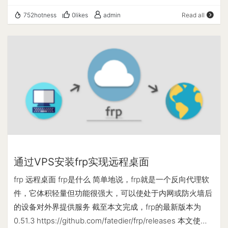
无论网络流量速率如何，都可以确保系统资源的少量使用
752hotness
0likes
admin
Read all
vnStat is a console-based network traffic monitor for
Linux and BSD that keeps a log of network traffic for the
selected interface(s). It uses the network interface
statistics provided by the kernel as information source.
This means that vnStat won't actually be sniffing any
traffic and also ensures light use of system resources
regardless of network traffic rate. 本文是在debian 11的
环境下进行安装。 1、登录debian系统并执行以下命令，
下载vnStat,最新版本为2.11 wget
https://github.com/vergoh/vnstat/releases/download/v2.
11/vnstat-2.11.tar.gz 2、解压缩 tar -zxvf vnstat-2.11.tar.gz
通过VPS安装frp实现远程桌面
3、该目录名称便于操作 mv vnstat-2.11 vnstat 4、此版本
frp 远程桌面 frp是什么 简单地说，frp就是一个反向代理软
为最新源码，需要编译安装，首先安装依赖环境 apt install
件，它体积轻量但功能很强大，可以使处于内网或防火墙后
make apt install gcc apt install libsqlite3-dev 5、进入目录
的设备对外界提供服务 截至本文完成，frp的最新版本为
并执行编译安装命令(以root权限为例) cd vnstat/
0.51.3 https://github.com/fatedier/frp/releases 本文使用
./configure --prefix=/usr --sysconfdir=/etc && make &&