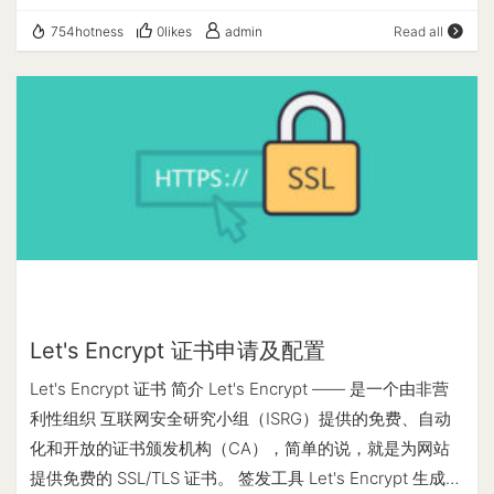
最新版。 准备工作 需要准备服务器一台（有公网IP） 服务
make install 如未报错即为编译安装成功，如有其他错误，
754hotness
0likes
admin
Read all
端设置 以CentOS服务器为例 SSH连接到服务器之后运行如
根据错误排除后再次运行上面命令即可。 执行以下命令看
下命令查看处理器架构，根据架构下载不同版本的frp 输入
版本: vnstat -v 正常会输出下列信息（2.11版本） vnStat
命令 arch 查看输出，如果是“X86_64“即可选择”amd64”，
2.11 by Teemu Toivola <tst at iki dot fi> (SQLite 3.34.1) 接
运行如下命令，根据架构不同，选择相应版本并进行下载 以
着执行以下命令配置 cp -v examples/init.d/debian/vnstat
Linux 为例,选择如下
/etc/init.d/ update-rc.d vnstat defaults service vnstat
https://github.com/fatedier/frp/releases/download/v0.51.
start 执行以下命令查看服务是否启动成功 service vnstat
3/frp_0.51.3_linux_amd64.tar.gz 解压缩 tar -zxvf
status 如图所示即为成功启动 执行以下命令查看总览：
frp_0.51.3_linux_amd64.tar.gz 进入目录 cd
vnstat 常用命令： vnstat -d 按天查询流量 vnstat -m 按月
frp_0.51.3_linux_amd64 目录中包含： frps 是服务端程序，
查询流量 vnstat -l 实时查看流量信息 vnstat -h 更多用法查
frps.ini 是服务端配置文件 frpc 是客户端程序，frpc.ini 是客
询
户端配置文件 服务端我们需要修改的是 frps.ini 文件 vim
Let's Encrypt 证书申请及配置
frps.ini #如果提示vim不存在可执行 apt install vim frps.ini
Let's Encrypt 证书 简介 Let's Encrypt —— 是一个由非营
内容如下: [common] bind_port = 7000 token = abc123
利性组织 互联网安全研究小组（ISRG）提供的免费、自动
dashboard_port = 7500 dashboard_user = user
化和开放的证书颁发机构（CA），简单的说，就是为网站
dashboard_pwd = password vhost_http_port = 10080
提供免费的 SSL/TLS 证书。 签发工具 Let's Encrypt 生成证
vhost_https_port = 10443 bind_port 表示用于客户端和服