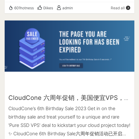
透明的端到端国际专线业务. 什么是IEPL IEPL(International
同网络状态调整线路，很多地区的电信网络会走 CN2 线
601hotness
0likes
admin
Read all
Ethernet Private Line), 国际以太网专线, 构建于MSTP设备
路，因此延迟和稳定性在非高峰时段都较为优秀。同时该主
平台上的端到端带宽受控业务, 业务配置高度灵活和安全、
机商提供了按秒计费、随删随用、定期备份服务。支持支付
易于LAN扩容、WAN连接和满足大数据流量应用.可以根据
宝、Pay­pal、信用卡等方式付款。 xTom(v.ps) xTom(德国)
客户需求增加或减少带宽而不需频繁更换客户和局端设备.
于2012年创建的子站, xTom也是很多商家的上游, 目前开了
IPLC和IEPL之间比较 IPLC 是端对端, 真正的物理层"专线",
12个数据中心. 三网优化线路有美国圣何塞/英国伦敦/法兰克
IEPL 是端对端/多端, 是二层以太网. IPLC: 标准统一/全透明
福/荷兰/悉尼, 稳定性优秀. 圣何塞为CN2 GIA+9929+CMI,
电路/可靠性高/电路调配灵活, IEPL: 带宽调整灵活/安全可
伦敦为10099/9929/4837, 法兰克福/荷兰为CN2
靠. 共同点: 都是国际专线, IPLC专线和IEPL专线因为没有走
GIA+10099/9929/4837+cmi/cogent, 悉尼为
公网因此完全不过G. IEPL和IPLC哪个好? IPLC专线和IEPL专
CN2+10099/9929, 日本为三网bbtec直连. GigsGigsCloud
线都不错, 对于企业和个人用户, IPLC/IEPL使用体验差别不
成立于2015年的马来西亚商家, 三网优化线路有香港/美国/
大, 不用太纠结. 专线稳定性都不错, 受影响的因素: 商家线路
CloudCone 六周年促销，美国便宜VPS，年
日本, 香港/美国为CN2 GIA+9929+CMI, 日本为CN2
被同行攻击, 或线路超售/有人滥用. IPLC大部分为bgp入口/
付$21.21起，适合建站、学习和备用
GIA/CTGNet. SpeedyPage 成立于2021年的英国商家, 机
CloudCone’s 6th Birthday Sale 2023 Get in on the
电信入口, IEPL大部分为移动入口(移动用户延迟更好些).
房: 英国/新加坡/日本/美国, 带DDoS防护/每日备份, 性能不
birthday sale and treat yourself to a unique and rare
错, 非大陆优化线路, 适合做站源. ExtraVM 成立于2014年的
'Pure SSD VPS' deal to kickstart your cloud project today!
美国商家, 机房:新加坡/日本/美国/悉尼/英国/法国, 带DDOS
✨ CloudCone 6th Birthday Sale六周年促销活动已开启，