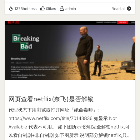
并退出vim，执行以下命令启动frps systemctl start frps 使
net.ipv6.conf.default.disable_ipv6=1 永久禁用执行以下命
service nginx stop #关闭nginx 服务 执行以下命令： cd
1375hotness
0likes
admin
Read all
用以下命令打开自启动 systemctl enable frps 使用以下命
令： echo 'net.ipv6.conf.all.disable_ipv6=1' >>
~/.acme.sh/ .acme.sh --issue -d mydomain.com --
令关闭开机自启动 systemctl disable frps 使用以下命令重
/etc/sysctl.conf echo
standalone 执行成功后会在当前目录生成 所需证书 注：
启应用 systemctl restart frps 使用以下命令停止应用
'net.ipv6.conf.default.disable_ipv6=1' >> /etc/sysctl.conf
根据中国大陆工信部的规定，所有托管在中国大陆服务器上
systemctl stop frps 使用以下命令查看应用的日志
重新载入 sysctl 配置 sysctl --system # reload sysctl 如果
的网站均需要备案。 站点如未备案，80 端口处于禁用状
systemctl status frps frpc 客户端 1、Windows 系统 下载
重载, 还无效果, 可能要 reboot 重启下. 查看 IPv6 信息 ip
态，acme.sh 无法使用 HTTP 验证域名所有权。 证书配置
地址：
-6 addr show scope global curl ipv6.ip.sb IPv6 缺点 启
生成的证书都在 home 目录下: ~/.acme.sh/ 导出证书 使用
https://github.com/fatedier/frp/releases/download/v0.51.
用 IPv6 地址, 网络协议规定优先使用 IPv6, IPv6 的线路质量
--install-cert 命令 -d：域名 –key-file：私钥位置 –
3/frp_0.51.3_windows_amd64.zip 解压缩并编辑frpc.ini，
可能无优化, 还有很多网站目前不支持 IPv6. IPv6 用处 突破
fullchain-file：证书位置 –reloadcmd：重载命令 .acme.sh
内容如下: [common] server_addr = xx.xx.xx.xx
封锁(有些站点仅能 ipv6 访问, 或 ipv4 被封, 或者用 ipv6 解
--install-cert -d mydomain.com \ --key-file
server_port = 7000 token = abc123 [rdp] type = tcp
锁流媒体等) 突破限制(某些网络 ipv6 表现更优)
/websvr/ssl/mydomain.key \ --fullchain-file
local_ip = 127.0.0.1 local_port = 3389 remote_port =
网页查看netflix(奈飞)是否解锁
/websvr/ssl/fullchain.cer \ --reloadcmd "service nginx
33389 server_addr 配置为可访问的公网IP server_port 和
restart" Nginx 配置 server { listen 80; server_name
代理状态下用浏览器打开网址「绝命毒师」:
服务端(frps.ini)的 bind_port 一致 local_port 为Windows远
mydomain.com; # 重定向到 https rewrite ^(.*)$
https://www.netflix.com/title/70143836 如显示 Not
程桌面的默认端口号 3389 remote_port 为远程桌面共享时
https://$host$1 permanent; } server { listen 443;
Available 代表不可用。 如下图所示:说明完全解锁netflix,可
使用的端口号（frps所在服务器需要放行此端口） 保存并打
server_name mydomain.com; root
以看自制剧+非自制剧 如下图所示:说明部分解锁netflix,只能
开终端,命令如下: 路径