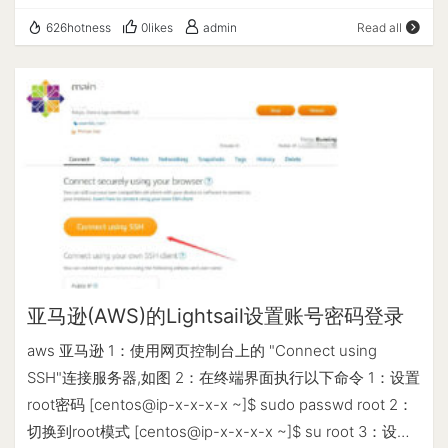
/websvr/www/mydomain.com; index index.html
看自制剧
frp_0.51.3_windows_amd64\frpc.exe -c 路径
626hotness
0likes
admin
Read all
index.htm; access_log /dev/null; error_log
frp_0.51.3_windows_amd64\frpc.ini 如启动失败根据输出
/websvr/log/nginx/mydomain.com.error.log warn; # SSL
日志排查问题。 以上为需要被远程桌面的电脑(Windows)。
配置 ssl on; ssl_certificate /websvr/ssl/fullchain.cer; # 证
通过远程桌面工具连接地址为服务器地址，端口号为13389
书文件 ssl_certificate_key /websvr/ssl/mydomain.key; #
即可实现远程接入。 2、MacOS 系统 下载地址：
私钥文件 ssl_session_timeout 5m; # 会话缓存过期时间
https://github.com/fatedier/frp/releases/download/v0.51.
ssl_protocols TLSv1 TLSv1.1 TLSv1.2; # 开启 SSL 支持
3/frp_0.51.3_darwin_amd64.tar.gz 解压缩并编辑frpc.ini，
ssl_prefer_server_ciphers on; # 设置协商加密算法时，优
内容如下: [common] server_addr = xx.xx.xx.xx
先使用服务端的加密套件 } 重启 Nginx 服务： service
server_port = 7000 token = abc123 [vnc] type = tcp
nginx restart SSL 检测 https://myssl.com/ssl.html 更新证
local_ip = 127.0.0.1 local_port = 5900 remote_port =
书 强制续签证书： acme.sh --renew -d mydomain.com -
15900 use_encryption = true use_compression = true
-force
亚马逊(AWS)的Lightsail设置账号密码登录
server_addr 配置为可访问的公网IP server_port 和服务端
(frps.ini)的 bind_port 一致 local_port 为VNC远程桌面的默
aws 亚马逊 1：使用网页控制台上的 "Connect using
认端口号 5900 remote_port 为远程桌面共享时使用的端口
SSH"连接服务器,如图 2：在终端界面执行以下命令 1：设置
号（frps所在服务器需要放行此端口） 保存并打开终端,命
root密码 [centos@ip-x-x-x-x ~]$ sudo passwd root 2：
令如下: .\frpc -c frpc.ini 打开系统偏好设置->共享->远程管
切换到root模式 [centos@ip-x-x-x-x ~]$ su root 3：设置