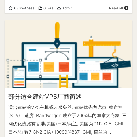
理 以上为需要被远程桌面的电脑(mac)。通过远程桌面工具
登录方式为 root+密码 [centos@ip-x-x-x-x ~]$ sed -ri
636hotness
0likes
admin
Read all
(VNC)连接地址为服务器地址，端口号为15900即可实现远
's/^#?(PasswordAuthentication)\s+(yes|no)/\1 yes/'
程接入。 Mac系统可通过系统自带工具：前往->连接服务
/etc/ssh/sshd_config [centos@ip-x-x-x-x ~]$ sed -ri
器，如图示: 输入用户名密码即可连接成功。 Windows系统
's/^#?(PermitRootLogin)\s+(yes|no)/\1 yes/'
可通过第三方VNC软件连接Mac电脑。
/etc/ssh/sshd_config [centos@ip-x-x-x-x ~]$ sed -ri
's/^/#/;s/sleep 10"\s+/&\n/' /root/.ssh/authorized_keys
4：重启sshd服务 [centos@ip-x-x-x-x ~]$ service sshd
restart 3.客户端连接 ssh root@ip
部分适合建站VPS厂商简述
适合建站的VPS主机或云服务器, 建站优先考虑点: 稳定性
(SLA)、速度. Bandwagon 成立于2004年的加拿大商家. 三
网优化线路有香港/美国/日本/荷兰, 美国为CN2 GIA+CMI,
日本/香港为CN2 GIA+10099/4837+CMI, 荷兰为