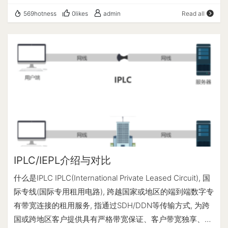
10099+9929/4837. 号称"年轻人的第一台VPS", 美国洛杉矶
569hotness
0likes
admin
Read all
GIA不少人做电商/建站. 官方的建议: 香港/日本价格贵, 如果
延迟不是问题, 建议美国GIA. Spartanhost(斯巴达 VPS)
2013 年成立的美国主机商，最开始是做我的世界游戏服务
器和虚拟空间的，后来才推出 VPS 主机、独立服务器、场
地租用、DDOS 防御等服务。机房主要是在美国的西雅图和
达拉斯，在伦敦和凤凰城有我的世界服务器。Spartanhost
最大的特色在于所有主机均提供 20G 的 DDOS 防御；价格
便宜，vps 最低月付 2.5 美元，独立服务器最低月付 45 美
元；虽然没接入 CN2，但总体网络质量还行，对联通线路
更友好。 DMIT 成立于2018年的美籍华人商家. 三网优化
线路有香港/美国/日本, 香港/美国为CN2 GIA, 日本Pro为
IPLC/IEPL介绍与对比
CN2 GIA+9929+CMI; CloudCone 成立于 2017 年，美国
什么是IPLC IPLC(International Private Leased Circuit), 国
注册公司 (怀俄明州 2017-000753144)。主营美国洛杉矶
际专线(国际专用租用电路), 跨越国家或地区的端到端数字专
Mul­ta­Com 机房的云服务器 / VPS、独立服务器、电子邮件
有带宽连接的租用服务, 指通过SDH/DDN等传输方式, 为跨
托管等业务。VPS 基于 KVM 虚拟，采用自行研发的控制面
国或跨地区客户提供具有严格带宽保证、客户带宽独享、全
板。其所在的 Mul­ta­Com 机房采用动态路由网络，会根据不