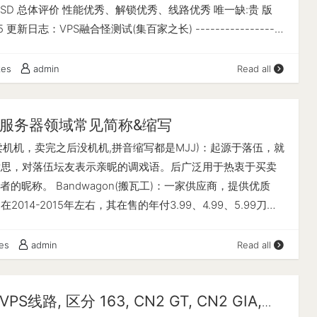
--------------- Block Size | 4k (IOPS) | 64k (IOPS) ------ |
9 USD 总体评价 性能优秀、解锁优秀、线路优秀 唯一缺:贵 版
---- Read | 19.17 MB/s (4.7k) | 297.62 MB/s (4.6k) Write |
25 更新日志：VPS融合怪测试(集百家之长) ------------------
k) | 299.25 MB/s (4.6k) Total | 38.36 MB/s (9.5k) | 596.88
-感谢所有开源项目--------------------- CPU 型号 : AMD
Block Size | 512k (IOPS) | 1m (IOPS) ------ | --- ---- | ----
4-Core Processor CPU 核心数 : 1 CPU 频率 : 2794.750 MHz
kes
admin
Read all
 GB/s (1.9k) | 1.01 GB/s (988) Write | 1.07 GB/s (2.0k) | 1.07
28.00 KB / L2: 512.00 KB / L3: 16.00 MB 硬盘空间 : 1.82
al | 2.09 GB/s (4.0k) | 2.09 GB/s (2.0k) iperf3 Network
iB 启动盘路径 : /dev/vda1 内存 : 189.49 MiB / 1.94 GiB Swap :
v4): --------------------------------- Provider | Location
服务器领域常见简称&缩写
ition or swap file detected ] 系统在线时间 : 0 days, 12 hour
eed | Recv Speed | Ping ----- | ----- | ---- | ---- | ----
26, 0.52, 0.20 系统 : Debian GNU/Linux 11 (bullseye)
，卖机机，卖完之后没机机,拼音缩写都是MJJ)：起源于落伍，就
ndon, UK (10G) | 28.8 Mbits/sec | busy | 137 ms Scaleway |
-NI指令集 : ✔ Enabled VM-x/AMD-V支持 : ✔ Enabled 架构 :
意思，对落伍坛友表示亲昵的调戏语。后广泛用于热衷于买卖
 | busy…
it) 内核 : 5.10.0-16-amd64 TCP加速方式 : bbr 虚拟化架构 :
的昵称。 Bandwagon(搬瓦工)：一家供应商，提供优质
开放型 IPV4 ASN : AS906 DMIT Cloud Services IPV4 位置 :
2014-2015年左右，其在售的年付3.99、4.99、5.99刀
/ JP IPV6 ASN : AS906 DMIT IPV6 位置 : Tokyo / Tokyo ----
鸡廉价鸡被炒火熟知，之后逐渐没落后沦为经典传家宝。
-----CPU测试--感谢lemonbench开源-----------------------
ost(斯巴达)：因其高防VPS线路又便宜，在硬件上CPU和硬盘性能
kes
admin
Read all
 (Fast Mode, 1-Pass @ 5sec) 1 线程测试(1核)得分: 1590
改版后走cera4837线路，10G口，速度上仅次于GIA，后因
----------------内存测试--感谢lemonbench开源------------
的不稳定，海缆故障，线路体验不佳，被MJJ戏称为斯巴拉
-> 内存测试 Test (Fast Mode, 1-Pass @ 5sec) 单线程读测试:
VPS线路, 区分 163, CN2 GT, CN2 GIA,
 (微基)：据mjj了解老板名就叫屌鸡，又是卖鸡的，所以简称鸡总。
s 单线程写测试: 17792.29 MB/s ------------------磁盘dd读