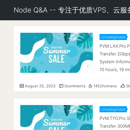
Node Q&A -- 专注于优质VPS、
Uncategorized
PVM.LAX.P
PVM.LAX.Pro.P
Transfer 2Gbps
System Informat
10 hours, 19 
CPU cores : 2
Enabled RAM : 1
August 25, 2023
0comments
1452hotness
0l
GNU/Linux 11 (
IPv4/IPv6 : ✔ O
--------------
Uncategorized
PVM.TYO.
Services Host :
PVM.TYO.Pro.S
(CA) Country :
Transfer 300Mb