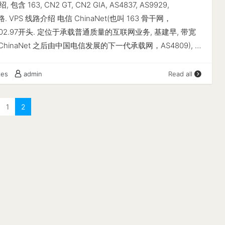
线路
)：因为经常搞五折年付（三年、五年等）被mjj戏称为五折云。
含 163, CN2 GT, CN2 GIA, AS4837, AS9929,
nbench开源-------------------- -> 磁盘IO测试中 (4K
d (绿云)：这么多称号就因为名字带了个"绿"字 缩写：az、pr、
线路. VPS 线路介绍 电信 ChinaNet(也叫 163 骨干网，
ck, Direct Mode) 测试操作 写速度 读速度 100MB-4K Block
p、tg、gv、ion、cc、rn az：Microsoft Azure； pr：垃圾
ip以202.97开头. 定位于承载普通质量的互联网业务, 基建早, 带宽
43 IOPS, 2.21s) 12.3 MB/s (2955 IOPS, 8.70s) 1GB-1M Block
k； od：Microsoft Onedrive； a1：Microsoft Office 365
 (ChinaNet 之后由中国电信发展的下一代承载网，AS4809), ip
OPS, 1.04s) 334 MB/s (322 IOPS, 3.10s) ------------------
Microsoft Office 365 A1P 订阅； pp：支付方法 Paypal；
CN2 相比较 163 网络, 带宽小, 稳定高速. CN2分为CN2 GT和
--感谢yabs开源---------------------- ------ | --- ----
Telegram； gv: Google Voice，提供免费的美国手机号，
N2 GT(半程走 CN2) CN2中端产品, 本身接入网络是
kes
admin
Read all
d | 37.49 MB/s (9.3k) | 539.64 MB/s (8.4k) Write | 37.59
/加拿大号码发短信、打电话，可以接验证码。是网络电话，
S4134), 省级骨干走163(去程和回程都会出现202.97节点), 出口
42.48 MB/s (8.4k) Total | 75.06 MB/s (18.7k) | 1.08 GB/s
（而且是必须能上Google的网）。匿名注册一些服务。
809). CN2 GIA(全程走 CN2) CN2高端线路, 本身接入网络
1
2
 Cloud； cc：Cloudcone rn：Racknerd 套路云、良心云、
9)，出口也是 CN2(AS4809). 部分未部署CN2 节点的省份城市,
：指因活动、优惠、计价等套路深的阿里云（对应良心云，太
97)然后接入CN2节点. CN2 GIA的价格比CN2 CT高出约3倍.
云：指活动力度较大的腾讯云。（某一年腾讯云送了2000元无
 (联通 169 网络) 民用骨干网, 定位相当于163. 回程走海联通
后也送点小额代金券，太良心了） 凉心云：指多次以很大活
U VIP. AS9929 (联通A网, CU PM), 定位相当于CN2, 更像
量MJJ们上车后，开始大规模封杀存在挖矿和跳板行为账号
务于政企大客户. AS9929的价格比AS4837贵5倍以上. 和电信的
、酸酸、酸酸乳、hy（歇斯底里） v2：V2ray； 酸酸：ss，
炸起来的时候完全没法用). AS10099 (联通国际出口, CUG).
ks； 酸酸乳：ssr，指ShadowsocksR。 hy：Hysteria（又歇
S4837直接出国, 或 内地AS4837/AS9929, 出境接入
功能丰富的，专为恶劣网络环境进行优化的网络工具（双边
动 CMI (移动自己的国际出口, AS58453-AS9808) 一般回国有
星网络、拥挤的公共Wi-Fi、在中国连接国外服务器等。 基于
钱可升级保证国内带宽) 晚高峰可能会炸 CMIN2 (移动最新出