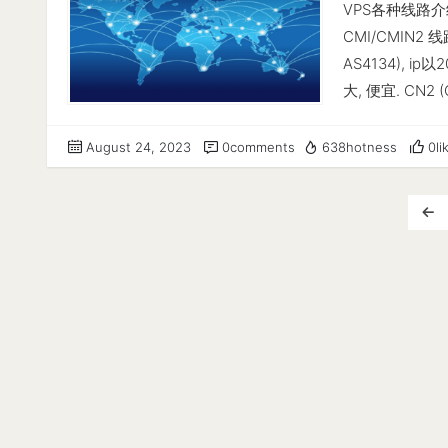
AS9929 
V.ps(五折云
VPS各种线路介绍, 包
写测试--感谢lemo
Greenclou
CMI/CMIN2 
Block/1M Blo
od、a1、a1p、p
AS4134), 
47.1 MB/s (11.
服务商pacificrac
大, 便宜. CN2
1.0 GB/s (966 I
A1 订阅； a1p：
以59.43开头. 
---磁盘fio读写测试
tg：即时通讯软件 
CN2 GIA. C
August 24, 2023
0comments
638hotness
0li
| ---- ---- Rea
可以免费给美国
ChinaNet(A
MB/s (9.3k) | 5
断网就无法使用
才走 CN2(AS4
(16.9k)…
ion：服务商ion
CN2(AS480
凉心云 套路云
会经163(202.
套路了） 良心
联通 AS4837
门槛代金券，之
AS4837称之为 C
动力度吸引大批
CN2 GT, 服
的腾讯云。 v2
GIA差距还很大(
指Shadowsoc
联通出国 可能是A
斯底里）是一个
AS10099. 移
加速），比如卫
Qos限速(可加