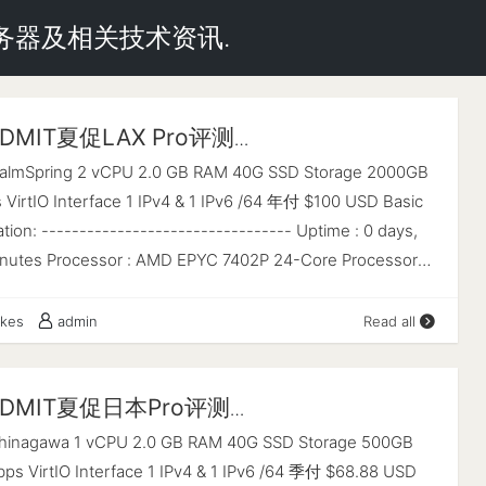
云服务器及相关技术资讯.
DMIT夏促LAX Pro评测
ro.PalmSpring
almSpring 2 vCPU 2.0 GB RAM 40G SSD Storage 2000GB
 VirtIO Interface 1 IPv4 & 1 IPv6 /64 年付 $100 USD Basic
ion: --------------------------------- Uptime : 0 days,
minutes Processor : AMD EPYC 7402P 24-Core Processor
 @ 2794.230 MHz AES-NI : ✔ Enabled VM-x/AMD-V : ✔
.9 GiB Swap : 0.0 KiB Disk : 39.2 GiB Distro : Debian
ikes
admin
Read all
bullseye) Kernel : 5.10.0-25-amd64 VM Type : KVM
nline / ✔ Online IPv6 Network Information: ---------------
DMIT夏促日本Pro评测
---- ISP : DMIT Cloud Services ASN : AS906 DMIT Cloud
Pro.Shinagawa
 DMIT Cloud Services Location : Los Angeles, California
hinagawa 1 vCPU 2.0 GB RAM 40G SSD Storage 500GB
 United States fio Disk Speed Tests (Mixed R/W 50/50): ---
ps VirtIO Interface 1 IPv4 & 1 IPv6 /64 季付 $68.88 USD