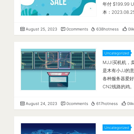
---------------
年付 $199.9
--- ---- | ---- 
本：2023.08.
19.19 MB/s (4.7
---基础信息查询-
MB/s (9.3k) | | 
EPYC 7402P 2
August 25, 2023
0comments
638hotness
0li
---- Read | 1.02
CPU 缓存 : L1: 1
GB/s (1.0k) Tot
GiB / 39.21 G
Speed Tests (IP
[ no swap part
Uncategorized
(Link) | Send Sp
15 min 负载 : 1.
MJJ(买机机
Clouvider | Lo
(x86_64) AES
是木有小JJ的
Paris, FR (10G)
x86_64 (64 B
各种服务器爱好者
KVM NAT类型 : 
CN2线路的鸡。在
Tokyo / Tokyo 
OpenVZ小
------------
Spartanh
August 24, 2023
0comments
617hotness
0li
- -> CPU 测试中
内存也不错，线路
Scores -----
其4837线路
----------- 
Wikihost
Uncategorized
42212.47 MB/