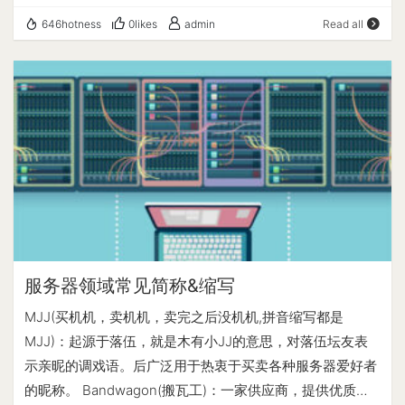
2023.08.25 更新日志：VPS融合怪测试(集百家之长) ------
Total | 2.09 GB/s (4.0k) | 2.09 GB/s (2.0k) iperf3 Network
646hotness
0likes
admin
Read all
---------------基础信息查询--感谢所有开源项目---------
Speed Tests (IPv4): ---------------------------------
------------ CPU 型号 : AMD EPYC 7402P 24-Core
Provider | Location (Link) | Send Speed | Recv Speed |
Processor CPU 核心数 : 1 CPU 频率 : 2794.750 MHz CPU
Ping ----- | ----- | ---- | ---- | ---- Clouvider | London,
缓存 : L1: 128.00 KB / L2: 512.00 KB / L3: 16.00 MB 硬盘
UK (10G) | 28.8 Mbits/sec | busy | 137 ms Scaleway |
空间 : 1.82 GiB / 39.21 GiB 启动盘路径 : /dev/vda1 内存 :
Paris, FR (10G) | busy…
189.49 MiB / 1.94 GiB Swap : [ no swap partition or swap
file detected ] 系统在线时间 : 0 days, 12 hour 15 min 负载
: 1.26, 0.52, 0.20 系统 : Debian GNU/Linux 11 (bullseye)
(x86_64) AES-NI指令集 : ✔ Enabled VM-x/AMD-V支持 :
✔ Enabled 架构 : x86_64 (64 Bit) 内核 : 5.10.0-16-amd64
TCP加速方式 : bbr 虚拟化架构 : KVM NAT类型 : 开放型
服务器领域常见简称&缩写
IPV4 ASN : AS906 DMIT Cloud Services IPV4 位置 :
MJJ(买机机，卖机机，卖完之后没机机,拼音缩写都是
Tokyo / Tokyo / JP IPV6 ASN : AS906 DMIT IPV6 位置 :
MJJ)：起源于落伍，就是木有小JJ的意思，对落伍坛友表
Tokyo / Tokyo ---------------------CPU测试--感谢
示亲昵的调戏语。后广泛用于热衷于买卖各种服务器爱好者
lemonbench开源------------------------ -> CPU 测试中
的昵称。 Bandwagon(搬瓦工)：一家供应商，提供优质
(Fast Mode, 1-Pass @ 5sec) 1 线程测试(1核)得分: 1590