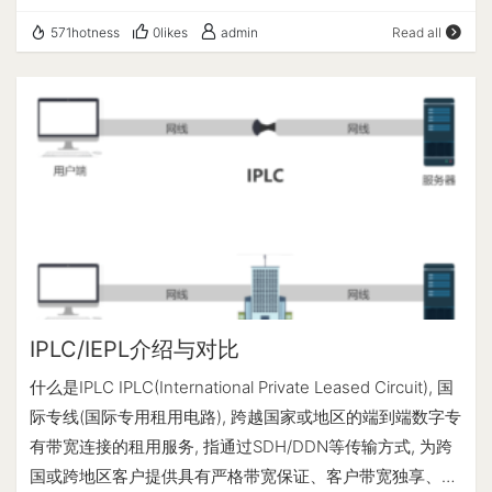
10099+9929/4837. 号称"年轻人的第一台VPS", 美国洛杉矶
571hotness
0likes
admin
Read all
GIA不少人做电商/建站. 官方的建议: 香港/日本价格贵, 如果
延迟不是问题, 建议美国GIA. Spartanhost(斯巴达 VPS)
2013 年成立的美国主机商，最开始是做我的世界游戏服务
器和虚拟空间的，后来才推出 VPS 主机、独立服务器、场
地租用、DDOS 防御等服务。机房主要是在美国的西雅图和
达拉斯，在伦敦和凤凰城有我的世界服务器。Spartanhost
最大的特色在于所有主机均提供 20G 的 DDOS 防御；价格
便宜，vps 最低月付 2.5 美元，独立服务器最低月付 45 美
元；虽然没接入 CN2，但总体网络质量还行，对联通线路
更友好。 DMIT 成立于2018年的美籍华人商家. 三网优化
线路有香港/美国/日本, 香港/美国为CN2 GIA, 日本Pro为
IPLC/IEPL介绍与对比
CN2 GIA+9929+CMI; CloudCone 成立于 2017 年，美国
什么是IPLC IPLC(International Private Leased Circuit), 国
注册公司 (怀俄明州 2017-000753144)。主营美国洛杉矶
际专线(国际专用租用电路), 跨越国家或地区的端到端数字专
Mul­ta­Com 机房的云服务器 / VPS、独立服务器、电子邮件
有带宽连接的租用服务, 指通过SDH/DDN等传输方式, 为跨
托管等业务。VPS 基于 KVM 虚拟，采用自行研发的控制面
国或跨地区客户提供具有严格带宽保证、客户带宽独享、全
板。其所在的 Mul­ta­Com 机房采用动态路由网络，会根据不