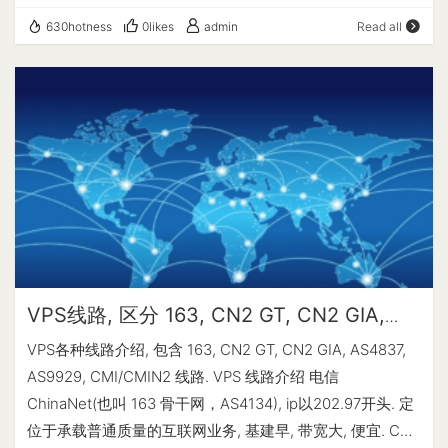
CN2线路的鸡。在2014-2015年左右，其在售的年付3.99、
Scores ---------------------内存测试--感谢lemonbench
630hotness
0likes
admin
Read all
4.99、5.99刀OpenVZ小鸡廉价鸡被炒火熟知，之后逐渐没
开源----------------------- -> 内存测试 Test (Fast
落后沦为经典传家宝。 Spartanhost(斯巴达)：因其高防
Mode, 1-Pass @ 5sec) 单线程读测试: 42212.47 MB/s 单
VPS线路又便宜，在硬件上CPU和硬盘性能内存也不错，线
线程写测试: 17792.29 MB/s ------------------磁盘dd读写
路改版后走cera4837线路，10G口，速度上仅次于GIA，后
测试--感谢lemonbench开源-------------------- -> 磁盘
因其4837线路的不稳定，海缆故障，线路体验不佳，被MJJ
IO测试中 (4K Block/1M Block, Direct Mode) 测试操作 写速
戏称为斯巴拉 Wikihost (微基)：据mjj了解老板名就叫屌
度 读速度 100MB-4K Block 47.1 MB/s (11.43 IOPS, 2.21s)
鸡，又是卖鸡的，所以简称鸡总。 V.ps(五折云)：因为经常
12.3 MB/s (2955 IOPS, 8.70s) 1GB-1M Block 1.0 GB/s
搞五折年付（三年、五年等）被mjj戏称为五折云。
(966 IOPS, 1.04s) 334 MB/s (322 IOPS, 3.10s) -----------
Greencloud (绿云)：这么多称号就因为名字带了个"绿"字
----------磁盘fio读写测试--感谢yabs开源---------------
缩写：az、pr、od、a1、a1p、pp、tg、gv、ion、cc、rn
------- ------ | --- ---- | ---- ---- Read | 37.49 MB/s
az：Microsoft Azure； pr：垃圾服务商pacificrack； od：
VPS线路, 区分 163, CN2 GT, CN2 GIA,
(9.3k) | 539.64 MB/s (8.4k) Write | 37.59 MB/s (9.3k) |
Microsoft Onedrive； a1：Microsoft Office 365 A1 订阅；
AS9929 线路
542.48 MB/s (8.4k) Total | 75.06 MB/s (18.7k) | 1.08 GB/s
VPS各种线路介绍, 包含 163, CN2 GT, CN2 GIA, AS4837,
a1p：Microsoft Office 365 A1P 订阅； pp：支付方法
(16.9k)…
AS9929, CMI/CMIN2 线路. VPS 线路介绍 电信
Paypal； tg：即时通讯软件 Telegram； gv: Google
ChinaNet(也叫 163 骨干网，AS4134), ip以202.97开头. 定
Voice，提供免费的美国手机号，可以免费给美国/加拿大号
位于承载普通质量的互联网业务, 基建早, 带宽大, 便宜. CN2
码发短信、打电话，可以接验证码。是网络电话，断网就无