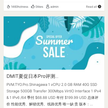
19 minutes Processor : AMD EPYC 7402P 24-Core
Block, Direct Mode) 测试操作 写速度 读速度 100MB-4K
1460hotness
0likes
admin
Read all
Processor CPU cores : 2 @ 2794.230 MHz AES-NI : ✔
Block 18.2 MB/s (4374 IOPS, 6.99s) 21.3 MB/s (5199
Enabled VM-x/AMD-V : ✔ Enabled RAM : 1.9 GiB Swap :
IOPS, 4.93s) 1GB-1M Block 342 MB/s (319 IOPS, 3.22s)
0.0 KiB Disk : 39.2 GiB Distro : Debian GNU/Linux 11
1.2 GB/s (1181 IOPS, 0.85s) ---------------------磁盘fio
(bullseye) Kernel : 5.10.0-25-amd64 VM Type : KVM
读写测试--感谢yabs开源---------------------- ------ | --
IPv4/IPv6 : ✔ Online / ✔ Online IPv6 Network
- ---- | ---- ---- Read | 39.64 MB/s (9.9k) | 368.18 MB/s
Information: --------------------------------- ISP : DMIT
(5.7k) Write | 39.73 MB/s (9.9k) | 370.12 MB/s (5.7k) Total
Cloud Services ASN : AS906 DMIT Cloud Services Host :
| 79.38 MB/s (19.8k) | 738.30 MB/s (11.5k) | | Block Size |
DMIT Cloud Services Location : Los Angeles, California
512k (IOPS) | 1m (IOPS) ------ | --- ---- | ---- ---- Read |
(CA) Country : United States fio Disk Speed Tests (Mixed
895.21 MB/s (1.7k) | 1.03 GB/s (1.0k) Write | 942.78 MB/s
R/W 50/50): --------------------------------- Block Size
(1.8k) | 1.10 GB/s (1.0k) Total | 1.83 GB/s (3.5k) | 2.14 GB/s
| 4k (IOPS) | 64k (IOPS) ------ | --- ---- | ---- ---- Read |
DMIT夏促日本Pro评测
(2.0k) ---------------------流媒体解锁--感谢sjlleo开源--
19.17 MB/s (4.7k) | 297.62 MB/s (4.6k) Write | 19.19 MB/s
PVM.TYO.Pro.Shinagawa
----------------------- 以下测试的解锁地区是准确的，但
PVM.TYO.Pro.Shinagawa 1 vCPU 2.0 GB RAM 40G SSD
(4.7k) | 299.25 MB/s (4.6k) Total | 38.36 MB/s (9.5k) |
是不是完整解锁的判断可能有误，这方面仅作参考使用…
Storage 500GB Transfer 300Mbps VirtIO Interface 1 IPv4
596.88 MB/s (9.3k) | | Block Size | 512k (IOPS) | 1m
& 1 IPv6 /64 季付 $68.88 USD 年付 $199.99 USD 总体评
(IOPS) ------ | --- ---- | ---- ---- Read | 1.02 GB/s (1.9k)
价 性能优秀、解锁优秀、线路优秀 唯一缺:贵 版本：
| 1.01 GB/s (988) Write | 1.07 GB/s (2.0k) | 1.07 GB/s (1.0k)