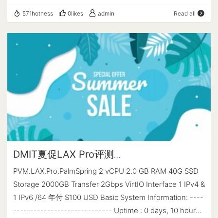
2699.990 MHz CPU 缓存 : 16384 KB 硬盘空间 : 39.5 GB
180ms), 英国/德国(约170-180ms), 非洲(约300ms). 延迟不
略) 2、花$2USD换一个一定可用的IP.
571hotness
0likes
admin
Read all
(8.9 GB 已用) 内存 : 1986 MB (1097 MB 已用) Swap : 1023
超过200ms, 做站体验算还可以接受的范围. 如果延迟不那么
MB (252 MB 已用) 系统在线时间 : 38 days, 15 hour 10
重要, 也可以考虑美国/欧洲的CN2 GIA或9929. 香港/日本/
min 负载 : 0.31, 0.22, 0.19 系统 : Debian GNU/Linux 11
韩国延迟更低, 美国/欧洲价格相对便宜(很多是反代线路不好
(bullseye) AES-NI指令集 : ✔ Enabled VM-x/AMD-V支持 :
的高配机, 非大陆优化的美/欧的高配机很便宜). 如果硬要推
❌ Disabled 架构 : x86_64 (64 Bit) 内核 : 5.10.0-23-amd64
荐, 建议日本的CN2 GIA线路, 延迟类似香港GIA, 价格比香港
TCP加速方式 : bbr 虚拟化架构 : KVM NAT类型 : 开放型
便宜(目前)，其次美国/欧洲.
ASN组织 : AS25820 IT7 Networks Inc 位置 : Osaka / JP
地区 : Ōsaka ---------------------CPU测试--感谢
lemonbench开源------------------------ -> CPU 测试中
(Fast Mode, 1-Pass @ 5sec) 1 线程测试(1核)得分: 828
Scores 2 线程测试(多核)得分: 1534 Scores --------------
DMIT夏促LAX Pro评测
-------内存测试--感谢lemonbench开源-----------------
PVM.LAX.Pro.PalmSpring
PVM.LAX.Pro.PalmSpring 2 vCPU 2.0 GB RAM 40G SSD
------ -> 内存测试 Test (Fast Mode, 1-Pass @ 5sec) 单线
Storage 2000GB Transfer 2Gbps VirtIO Interface 1 IPv4 &
程读测试: 16913.83 MB/s 单线程写测试: 13994.32 MB/s -
1 IPv6 /64 年付 $100 USD Basic System Information: ----
-----------------磁盘dd读写测试--感谢lemonbench开
----------------------------- Uptime : 0 days, 10 hours,
源-------------------- -> 磁盘IO测试中 (4K Block/1M