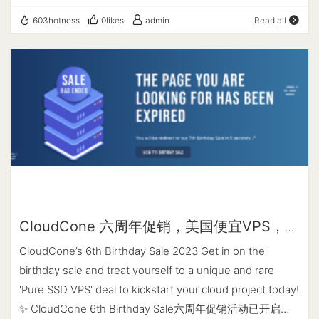
透明的端到端国际专线业务. 什么是IEPL IEPL(International
同网络状态调整线路，很多地区的电信网络会走 CN2 线
603hotness
0likes
admin
Read all
Ethernet Private Line), 国际以太网专线, 构建于MSTP设备
路，因此延迟和稳定性在非高峰时段都较为优秀。同时该主
平台上的端到端带宽受控业务, 业务配置高度灵活和安全、
机商提供了按秒计费、随删随用、定期备份服务。支持支付
易于LAN扩容、WAN连接和满足大数据流量应用.可以根据
宝、Pay­pal、信用卡等方式付款。 xTom(v.ps) xTom(德国)
客户需求增加或减少带宽而不需频繁更换客户和局端设备.
于2012年创建的子站, xTom也是很多商家的上游, 目前开了
IPLC和IEPL之间比较 IPLC 是端对端, 真正的物理层"专线",
12个数据中心. 三网优化线路有美国圣何塞/英国伦敦/法兰克
IEPL 是端对端/多端, 是二层以太网. IPLC: 标准统一/全透明
福/荷兰/悉尼, 稳定性优秀. 圣何塞为CN2 GIA+9929+CMI,
电路/可靠性高/电路调配灵活, IEPL: 带宽调整灵活/安全可
伦敦为10099/9929/4837, 法兰克福/荷兰为CN2
靠. 共同点: 都是国际专线, IPLC专线和IEPL专线因为没有走
GIA+10099/9929/4837+cmi/cogent, 悉尼为
公网因此完全不过G. IEPL和IPLC哪个好? IPLC专线和IEPL专
CN2+10099/9929, 日本为三网bbtec直连. GigsGigsCloud
线都不错, 对于企业和个人用户, IPLC/IEPL使用体验差别不
成立于2015年的马来西亚商家, 三网优化线路有香港/美国/
大, 不用太纠结. 专线稳定性都不错, 受影响的因素: 商家线路
CloudCone 六周年促销，美国便宜VPS，年
日本, 香港/美国为CN2 GIA+9929+CMI, 日本为CN2
被同行攻击, 或线路超售/有人滥用. IPLC大部分为bgp入口/
付$21.21起，适合建站、学习和备用
GIA/CTGNet. SpeedyPage 成立于2021年的英国商家, 机
CloudCone’s 6th Birthday Sale 2023 Get in on the
电信入口, IEPL大部分为移动入口(移动用户延迟更好些).
房: 英国/新加坡/日本/美国, 带DDoS防护/每日备份, 性能不
birthday sale and treat yourself to a unique and rare
错, 非大陆优化线路, 适合做站源. ExtraVM 成立于2014年的
'Pure SSD VPS' deal to kickstart your cloud project today!
美国商家, 机房:新加坡/日本/美国/悉尼/英国/法国, 带DDOS
✨ CloudCone 6th Birthday Sale六周年促销活动已开启，