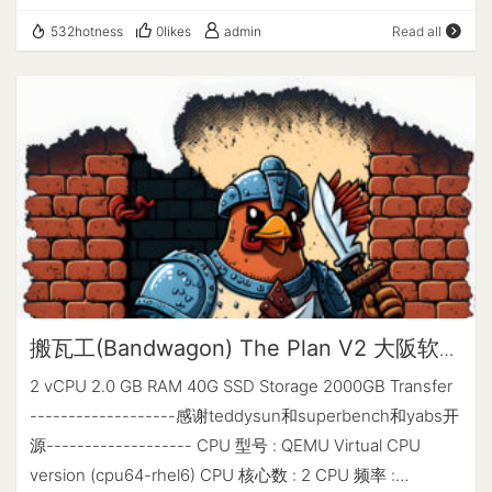
保护, 性能不错, 非大陆优化线路, 适合做站源. Kdatacenter
放出了美国便宜VPS优惠码：6BDAY，套餐优惠后年付
532hotness
0likes
admin
Read all
成立于2012年的韩国主机商, SK线路, 最低$19/月. 稳定性不
$21.21起，均为纯SSD RAID 10存储，适合建站、学习和备
错, SK线路, 三网直连, 到大陆延迟优秀. 价格较贵, 仅适合建
用。 CloudCone特色是在线SLA高、价格便宜、支持按小
站(访问YouTube比较慢). 另外, 韩国到国际基本会走日本/香
时计费。 CloudCone 官网 https://cloudcone.com/ 活动套
港. iON Cloud Krypt于2019年成立的子站, 有7个数据中心.
餐 活动链接：https://hello.cloudcone.com/2023-
三网优化线路有美国圣何塞/洛杉矶/新加坡, 圣何塞为CN2
cloudcone-turns-6/ 购买链接已含优惠码：6BDAY，可直
GIA, 洛杉矶为CN2 GT, 新加坡为CN2. 价格较贵, 新加坡/圣
接点击购买。 CPU 内存 硬盘 IP地址 宽带 流量 价格 购买链
何塞最低$35/月 建站对比 如果服务的客户主要是中国大陆
接 2 vCPU 1G 30G SSD 1*IPv4+3*IPv6 1Gbps 1T/月
客户, 尽量选距离中国近的数据中心(香港/日本/韩国/新加
$21.21/年 点击购买 2 vCPU 2G 60G SSD 1*IPv4+3*IPv6
坡), 线路尽量CN2 GIA/CTGNet GIA/9929的线路. 如果是是
1Gbps 2T/月 $38.07/年 点击购买 4 vCPU 4G 120G SSD
针对国外客户建站(比如外贸业务), 尽量选择当地的数据中心
1*IPv4+3*IPv6 1Gbps 4T/月 $71.27/年 点击购买 8 vCPU
的VPS购买, 其次再考虑与中国的互联. 如果是打算套
8G 240G SSD 1*IPv4+3*IPv6 1Gbps 7T/月 $140.37/年 点
搬瓦工(Bandwagon) The Plan V2 大阪软银
Cloudflare建站, VPS选哪个地区都还行(延迟都不会太低),
击购买 网络测试 位置: Los Angeles, USA (MultaCom DC)
机房评测
2 vCPU 2.0 GB RAM 40G SSD Storage 2000GB Transfer
但是Cloudflare的CDN节点中国大陆有时会打不开. 到大陆
Looking Glass: http://la.lg.cloudc.one Status
-------------------感谢teddysun和superbench和yabs开
综合延迟(三网优化线路): 香港/日本/韩国/(50-70ms), 新加
Page: https://status.cloudcone.com/ 补充说明 开出来的IP
源------------------- CPU 型号 : QEMU Virtual CPU
坡(80ms, 新加坡一般要走香港), 俄罗斯(约130-150ms), 澳
不保证中国大陆一定可用(IP联通性检查)如果IP不通有以下
version (cpu64-rhel6) CPU 核心数 : 2 CPU 频率 :
洲(澳大利亚/悉尼, 约160ms), 美国(洛杉矶/圣何塞, 约160-
两种办法解决： 1、马上销毁实例重开(有疑问请看退款策