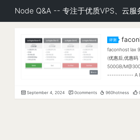
Node Q&A -- 专注于优质VPS、
faco
评测
500GB@3
faconhost lax
(优惠后,优惠码 10
500GB/M@300
------------ A
https://t.m
https://githu
September 4, 2024
0comments
960hotness
https://githu
感谢所有开源项目----
AMD EPYC 750
MHz CPU 缓存 : 
集 : ✔ Enabled